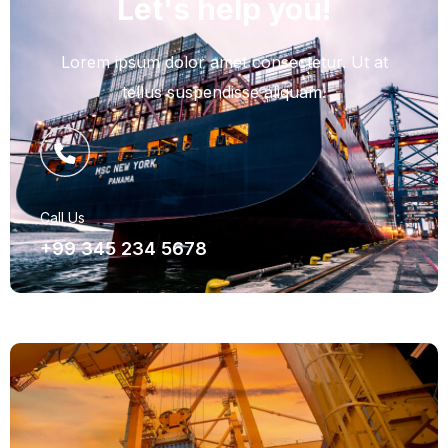
Let's help you!
Lorem ipsum dolor amet consectetur. Ut at
tellus suspendisse aliquam.
Call Us
+99 345 234 5678