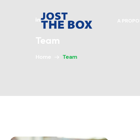
A PROPO
Team
Home
Team